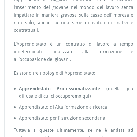
N
l’inserimento del giovane nel mondo del lavoro senza
D
I
impattare in maniera gravosa sulle casse dell’impresa e
S
non solo, anche su una serie di istituti normativi e
T
contrattuali.
A
T
L’Apprendistato è un contratto di lavoro a tempo
O
P
indeterminato finalizzato alla formazione e
R
all’occupazione dei giovani.
O
F
Esistono tre tipologie di Apprendistato:
E
S
S
Apprendistato Professionalizzante
(quella più
I
diffusa e di cui ci occuperemo qui)
O
N
Apprendistato di Alta formazione e ricerca
A
L
Apprendistato per l’istruzione secondaria
I
Z
Tuttavia a queste ultimamente, se ne è andata ad
Z