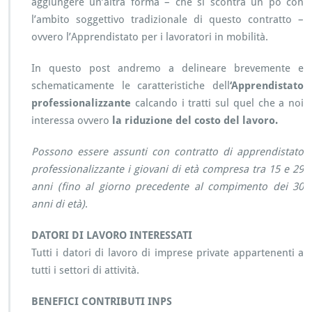
aggiungere un’altra forma – che si scontra un po con
A
l’ambito soggettivo tradizionale di questo contratto –
N
ovvero l’Apprendistato per i lavoratori in mobilità.
T
E
In questo post andremo a delineare brevemente e
schematicamente le caratteristiche dell
‘Apprendistato
professionalizzante
calcando i tratti sul quel che a noi
interessa ovvero
la riduzione del costo del lavoro.
Possono essere assunti con contratto di apprendistato
professionalizzante i giovani di età compresa tra 15 e 29
anni (fino al giorno precedente al compimento dei 30
anni di età)
.
DATORI DI LAVORO INTERESSATI
Tutti i datori di lavoro di imprese private appartenenti a
tutti i settori di attività.
BENEFICI CONTRIBUTI INPS