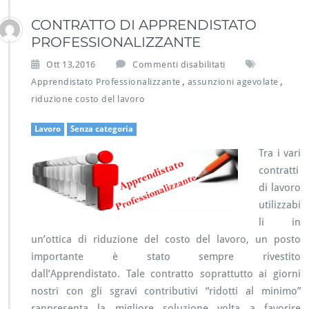
CONTRATTO DI APPRENDISTATO
PROFESSIONALIZZANTE
s
Ott 13,2016
Commenti disabilitati
u
,
,
Apprendistato Professionalizzante
assunzioni agevolate
C
riduzione costo del lavoro
O
N
Lavoro
Senza categoria
T
R
Tra i vari
A
contratti
T
T
di lavoro
O
utilizzabi
D
li in
I
un’ottica di riduzione del costo del lavoro, un posto
A
importante è stato sempre rivestito
P
P
dall’Apprendistato. Tale contratto soprattutto ai giorni
R
nostri con gli sgravi contributivi “ridotti al minimo”
E
rappresenta la migliore soluzione volta a favorire